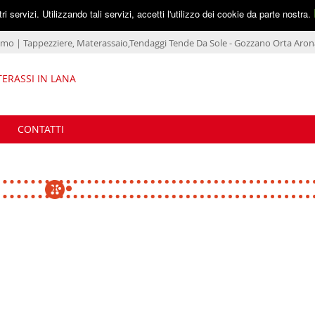
tri servizi. Utilizzando tali servizi, accetti l'utilizzo dei cookie da parte nostra.
simo | Tappezziere, Materassaio,Tendaggi Tende Da Sole - Gozzano Orta Ar
ERASSI IN LANA
CONTATTI